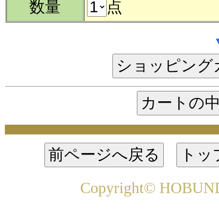
数量
点
Copyright© HOBUNDO 