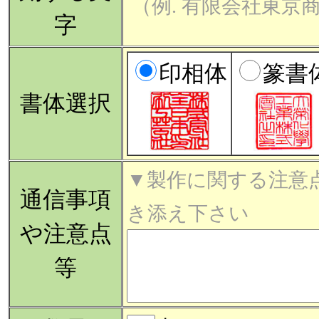
（例. 有限会社東京
字
印相体
篆書
書体選択
▼製作に関する注意
通信事項
き添え下さい
や注意点
等