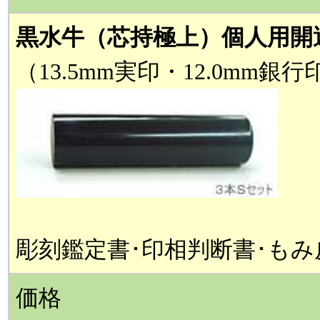
黒水牛（芯持極上）個人用開
（13.5mm実印・12.0mm銀行
彫刻鑑定書･印相判断書･も
価格